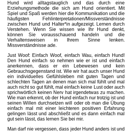
Hund wird alltagstauglich und das durch eine
Erziehungsmethode die sich am Hund orientiert. Mit
Spiel und Spaß werden hier die Kommunikation und die
häufigsten Fehlinterpretationen/Missverständnisse
zwischen Hund und Halter*in aufgezeigt. Lernen durch
Verstehen. Wenn Sie wissen wie Ihr Hund denkt,
können Sie vorausschauend handeln und die
Verhaltensweisen in Ihrem Sinne lenken.
Missverständnisse ade.
Just Woof: Einfach Woof, einfach Wau, einfach Hund!
Den Hund einfach so nehmen wie er ist und einfach
anerkennen, dass er ein Lebewesen und kein
Gebrauchsgegenstand ist. Wie wir hat auch unser Hund
ein individuelles Gefühlsleben mit guten Tagen und
schlechten Tagen an denen man sich mal fühlt und mal
auch nicht so gut fühlt, mal einfach keine Lust oder auch
sprichwörtlich keinen Nerv hat irgendetwas zu machen.
Wie man erkennt, ob der Hund einfach nur trotzig ist und
seinen Willen durchsetzen will oder ob man die Übung
einfach mal mit einer leichteren positiven Erfahrung
gelingen lässt und abschließt und es dann einfach mal
gut sein lässt, das lernen Sie bei mir.
Man darf nie vergessen, dass jeder Hund anders ist und