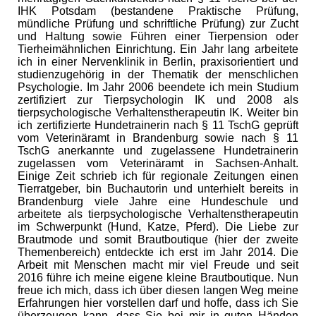
IHK Potsdam (bestandene Praktische Prüfung,
mündliche Prüfung und schriftliche Prüfung) zur Zucht
und Haltung sowie Führen einer Tierpension oder
Tierheimähnlichen Einrichtung. Ein Jahr lang arbeitete
ich in einer Nervenklinik in Berlin, praxisorientiert und
studienzugehörig in der Thematik der menschlichen
Psychologie. Im Jahr 2006 beendete ich mein Studium
zertifiziert zur Tierpsychologin IK und 2008 als
tierpsychologische Verhaltenstherapeutin IK. Weiter bin
ich zertifizierte Hundetrainerin nach § 11 TschG geprüft
vom Veterinäramt in Brandenburg sowie nach § 11
TschG anerkannte und zugelassene Hundetrainerin
zugelassen vom Veterinäramt in Sachsen-Anhalt.
Einige Zeit schrieb ich für regionale Zeitungen einen
Tierratgeber, bin Buchautorin und unterhielt bereits in
Brandenburg viele Jahre eine Hundeschule und
arbeitete als tierpsychologische Verhaltenstherapeutin
im Schwerpunkt (Hund, Katze, Pferd). Die Liebe zur
Brautmode und somit Brautboutique (hier der zweite
Themenbereich) entdeckte ich erst im Jahr 2014. Die
Arbeit mit Menschen macht mir viel Freude und seit
2016 führe ich meine eigene kleine Brautboutique. Nun
freue ich mich, dass ich über diesen langen Weg meine
Erfahrungen hier vorstellen darf und hoffe, dass ich Sie
überzeugen kann, dass Sie bei mir in guten Händen